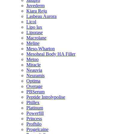
Jalupro
Juvederm
Kiara Reju
Lasbeau Aurora
Licol
Lipo lax
Liporase
Macrolane
Meline
Meso-Wharton
Mesoheal Body HA Filler
Metoo
Miracle
Neauvia
Neuramis
Optima
Overage
PBSerum
Peptide Introlypolise
Phillex
Platinum
Powerfill
Princess
Profhilo
Progelcaine