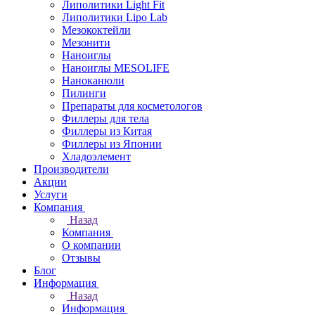
Липолитики Light Fit
Липолитики Lipo Lab
Мезококтейли
Мезонити
Наноиглы
Наноиглы MESOLIFE
Наноканюли
Пилинги
Препараты для косметологов
Филлеры для тела
Филлеры из Китая
Филлеры из Японии
Хладоэлемент
Производители
Акции
Услуги
Компания
Назад
Компания
О компании
Отзывы
Блог
Информация
Назад
Информация