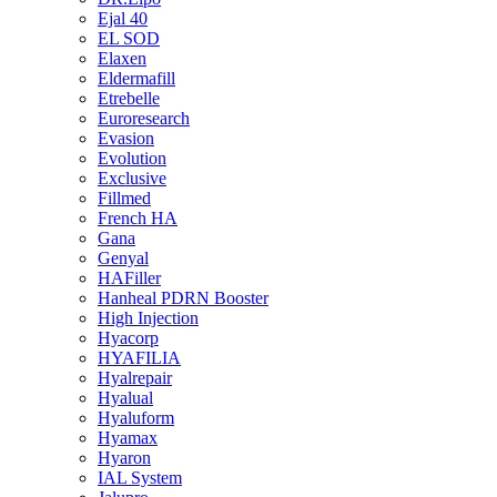
Ejal 40
EL SOD
Elaxen
Eldermafill
Etrebelle
Euroresearch
Evasion
Evolution
Exclusive
Fillmed
French HA
Gana
Genyal
HAFiller
Hanheal PDRN Booster
High Injection
Hyacorp
HYAFILIA
Hyalrepair
Hyalual
Hyaluform
Hyamax
Hyaron
IAL System