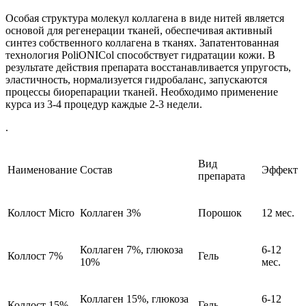
Особая структура молекул коллагена в виде нитей является
основой для регенерации тканей, обеспечивая активный
синтез собственного коллагена в тканях. Запатентованная
технология PoliONICol способствует гидратации кожи. В
результате действия препарата восстанавливается упругость,
эластичность, нормализуется гидробаланс, запускаются
процессы биорепарации тканей. Необходимо применение
курса из 3-4 процедур каждые 2-3 недели.
.
Вид
Наименование
Состав
Эффект
препарата
Коллост Micro
Коллаген 3%
Порошок
12 мес.
Коллаген 7%, глюкоза
6-12
Коллост 7%
Гель
10%
мес.
Коллаген 15%, глюкоза
6-12
Коллост 15%
Гель