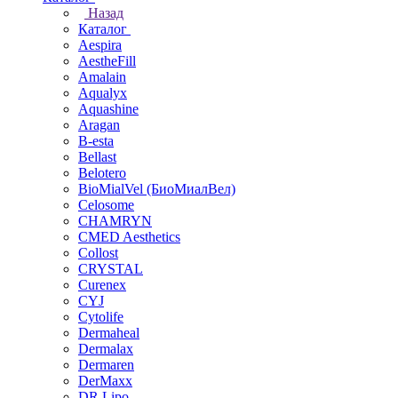
Назад
Каталог
Aespira
AestheFill
Amalain
Aqualyx
Aquashine
Aragan
B-esta
Bellast
Belotero
BioMialVel (БиоМиалВел)
Celosome
CHAMRYN
CMED Aesthetics
Collost
CRYSTAL
Curenex
CYJ
Cytolife
Dermaheal
Dermalax
Dermaren
DerMaxx
DR.Lipo