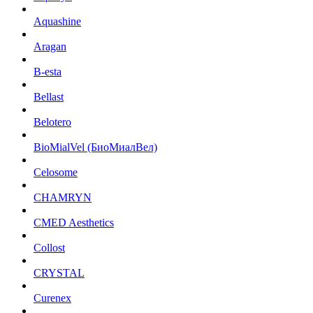
Aquashine
Aragan
B-esta
Bellast
Belotero
BioMialVel (БиоМиалВел)
Celosome
CHAMRYN
CMED Aesthetics
Collost
CRYSTAL
Curenex