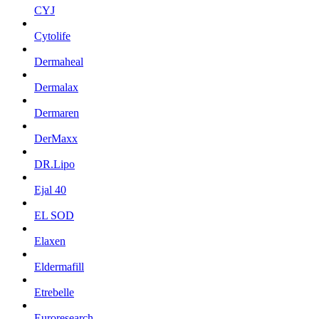
CYJ
Cytolife
Dermaheal
Dermalax
Dermaren
DerMaxx
DR.Lipo
Ejal 40
EL SOD
Elaxen
Eldermafill
Etrebelle
Euroresearch