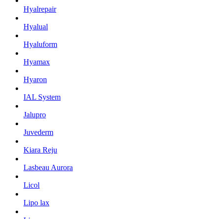
Hyalrepair
Hyalual
Hyaluform
Hyamax
Hyaron
IAL System
Jalupro
Juvederm
Kiara Reju
Lasbeau Aurora
Licol
Lipo lax