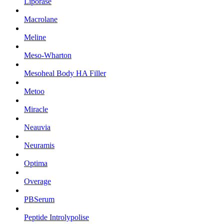
Liporase
Macrolane
Meline
Meso-Wharton
Mesoheal Body HA Filler
Metoo
Miracle
Neauvia
Neuramis
Optima
Overage
PBSerum
Peptide Introlypolise