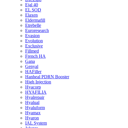
Ejal 40
EL SOD
Elaxen
Eldermafill
Etrebelle
Euroresearch
Evasion
Evolution
Exclusive
Fillmed
French HA
Gana
Genyal
HAFiller
Hanheal PDRN Booster
High Injection
Hyacorp
HYAFILIA
Hyalrepair
Hyalual
Hyaluform
Hyamax
Hyaron
IAL System