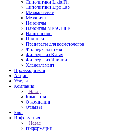
Липолитики Light Fit
Липолитики Lipo Lab
Мезококтейли
Мезонити
Наноиглы
Наноиглы MESOLIFE
Наноканюли
Пилинги
Препараты для косметологов
Филлеры для тела
Филлеры из Китая
Филлеры из Японии
Хладоэлемент
Производители
Акции
Услуги
Компания
Назад
Компания
О компании
Отзывы
Блог
Информация
Назад
Информация