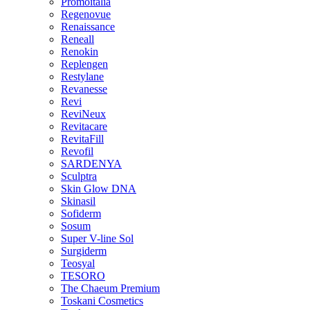
Promoitalia
Regenovue
Renaissance
Reneall
Renokin
Replengen
Restylane
Revanesse
Revi
ReviNeux
Revitacare
RevitaFill
Revofil
SARDENYA
Sculptra
Skin Glow DNA
Skinasil
Sofiderm
Sosum
Super V-line Sol
Surgiderm
Teosyal
TESORO
The Chaeum Premium
Toskani Cosmetics