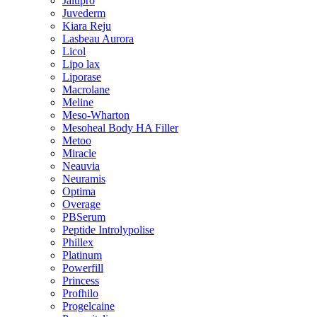
Jalupro
Juvederm
Kiara Reju
Lasbeau Aurora
Licol
Lipo lax
Liporase
Macrolane
Meline
Meso-Wharton
Mesoheal Body HA Filler
Metoo
Miracle
Neauvia
Neuramis
Optima
Overage
PBSerum
Peptide Introlypolise
Phillex
Platinum
Powerfill
Princess
Profhilo
Progelcaine