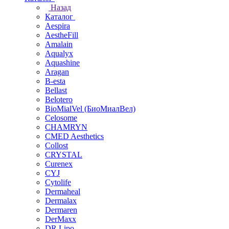
Назад
Каталог
Aespira
AestheFill
Amalain
Aqualyx
Aquashine
Aragan
B-esta
Bellast
Belotero
BioMialVel (БиоМиалВел)
Celosome
CHAMRYN
CMED Aesthetics
Collost
CRYSTAL
Curenex
CYJ
Cytolife
Dermaheal
Dermalax
Dermaren
DerMaxx
DR.Lipo