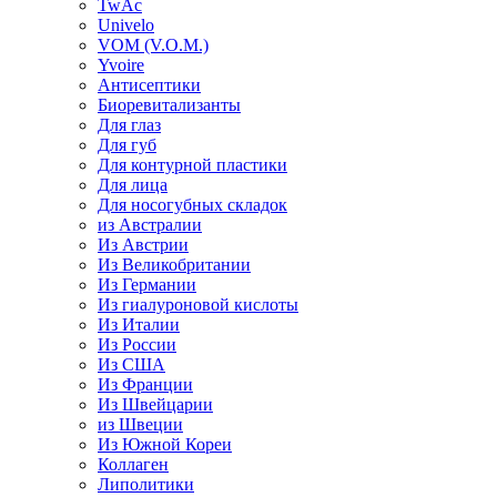
TwAc
Univelo
VOM (V.O.M.)
Yvoire
Антисептики
Биоревитализанты
Для глаз
Для губ
Для контурной пластики
Для лица
Для носогубных складок
из Австралии
Из Австрии
Из Великобритании
Из Германии
Из гиалуроновой кислоты
Из Италии
Из России
Из США
Из Франции
Из Швейцарии
из Швеции
Из Южной Кореи
Коллаген
Липолитики