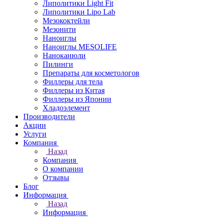
Липолитики Light Fit
Липолитики Lipo Lab
Мезококтейли
Мезонити
Наноиглы
Наноиглы MESOLIFE
Наноканюли
Пилинги
Препараты для косметологов
Филлеры для тела
Филлеры из Китая
Филлеры из Японии
Хладоэлемент
Производители
Акции
Услуги
Компания
Назад
Компания
О компании
Отзывы
Блог
Информация
Назад
Информация