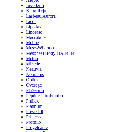
Jalupro
Juvederm
Kiara Reju
Lasbeau Aurora
Licol
Lipo lax
Liporase
Macrolane
Meline
Meso-Wharton
Mesoheal Body HA Filler
Metoo
Miracle
Neauvia
Neuramis
Optima
Overage
PBSerum
Peptide Introlypolise
Phillex
Platinum
Powerfill
Princess
Profhilo
Progelcaine