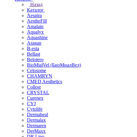
Назад
Каталог
Aespira
AestheFill
Amalain
Aqualyx
Aquashine
Aragan
B-esta
Bellast
Belotero
BioMialVel (БиоМиалВел)
Celosome
CHAMRYN
CMED Aesthetics
Collost
CRYSTAL
Curenex
CYJ
Cytolife
Dermaheal
Dermalax
Dermaren
DerMaxx
DR.Lipo