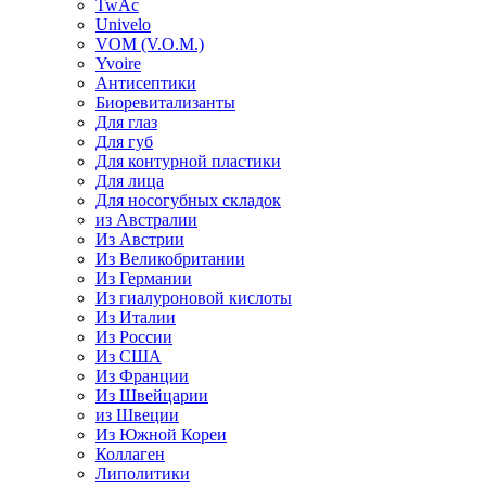
TwAc
Univelo
VOM (V.O.M.)
Yvoire
Антисептики
Биоревитализанты
Для глаз
Для губ
Для контурной пластики
Для лица
Для носогубных складок
из Австралии
Из Австрии
Из Великобритании
Из Германии
Из гиалуроновой кислоты
Из Италии
Из России
Из США
Из Франции
Из Швейцарии
из Швеции
Из Южной Кореи
Коллаген
Липолитики