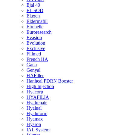
Ejal 40
EL SOD
Elaxen
Eldermafill
Etrebelle
Euroresearch
Evasion
Evolution
Exclusive
Fillmed
French HA
Gana
Genyal
HAFiller
Hanheal PDRN Booster
High Injection
Hyacorp
HYAFILIA
Hyalrepair
Hyalual
Hyaluform
Hyamax
Hyaron
IAL System