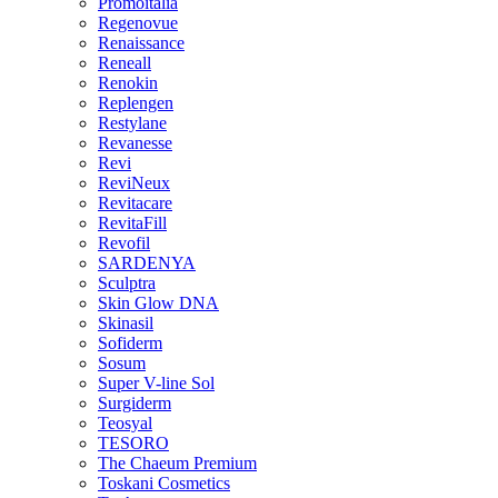
Promoitalia
Regenovue
Renaissance
Reneall
Renokin
Replengen
Restylane
Revanesse
Revi
ReviNeux
Revitacare
RevitaFill
Revofil
SARDENYA
Sculptra
Skin Glow DNA
Skinasil
Sofiderm
Sosum
Super V-line Sol
Surgiderm
Teosyal
TESORO
The Chaeum Premium
Toskani Cosmetics