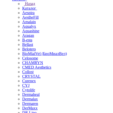
Назад
Каталог
Aespira
AestheFill
Amalain
Aqualyx
Aquashine
Aragan
B-esta
Bellast
Belotero
BioMialVel (БиоМиалВел)
Celosome
CHAMRYN
CMED Aesthetics
Collost
CRYSTAL
Curenex
CYJ
Cytolife
Dermaheal
Dermalax
Dermaren
DerMaxx
DR.Lipo