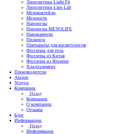
Липолитики Light Fit
Липолитики Lipo Lab
Мезококтейли
Мезонити
Наноиглы
Наноиглы MESOLIFE
Наноканюли
Пилинги
Препараты для косметологов
Филлеры для тела
Филлеры из Китая
Филлеры из Японии
Хладоэлемент
Производители
Акции
Услуги
Компания
Назад
Компания
О компании
Отзывы
Блог
Информация
Назад
Информация