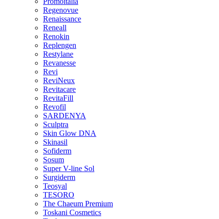
Promoitalia
Regenovue
Renaissance
Reneall
Renokin
Replengen
Restylane
Revanesse
Revi
ReviNeux
Revitacare
RevitaFill
Revofil
SARDENYA
Sculptra
Skin Glow DNA
Skinasil
Sofiderm
Sosum
Super V-line Sol
Surgiderm
Teosyal
TESORO
The Chaeum Premium
Toskani Cosmetics