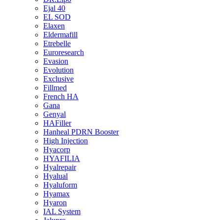
Ejal 40
EL SOD
Elaxen
Eldermafill
Etrebelle
Euroresearch
Evasion
Evolution
Exclusive
Fillmed
French HA
Gana
Genyal
HAFiller
Hanheal PDRN Booster
High Injection
Hyacorp
HYAFILIA
Hyalrepair
Hyalual
Hyaluform
Hyamax
Hyaron
IAL System