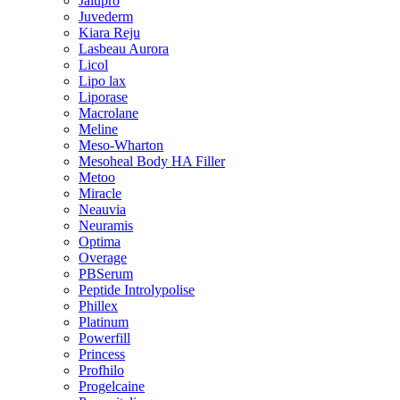
Jalupro
Juvederm
Kiara Reju
Lasbeau Aurora
Licol
Lipo lax
Liporase
Macrolane
Meline
Meso-Wharton
Mesoheal Body HA Filler
Metoo
Miracle
Neauvia
Neuramis
Optima
Overage
PBSerum
Peptide Introlypolise
Phillex
Platinum
Powerfill
Princess
Profhilo
Progelcaine