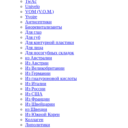
TwAc
Univelo
VOM (V.O.M.)
Yvoire
Антисептики
Биоревитализанты
Для глаз
Для губ
Для контурной пластики
Для лица
Для носогубных складок
из Австралии
Из Австрии
Из Великобритании
Из Германии
Из гиалуроновой кислоты
Из Италии
Из России
Из США
Из Франции
Из Швейцарии
из Швеции
Из Южной Кореи
Коллаген
Липолитики