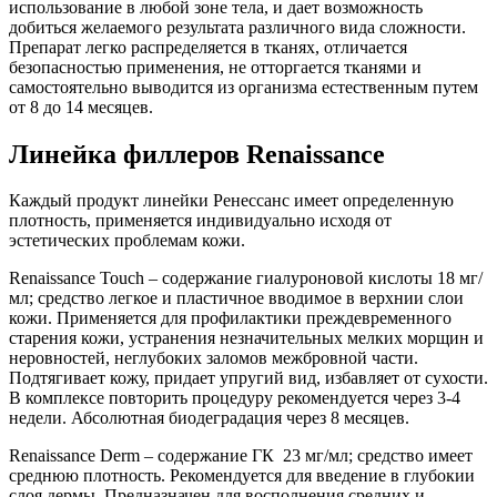
использование в любой зоне тела, и дает возможность
добиться желаемого результата различного вида сложности.
Препарат легко распределяется в тканях, отличается
безопасностью применения, не отторгается тканями и
самостоятельно выводится из организма естественным путем
от 8 до 14 месяцев.
Линейка филлеров Renaissance
Каждый продукт линейки Ренессанс имеет определенную
плотность, применяется индивидуально исходя от
эстетических проблемам кожи.
Renaissance Touch – содержание гиалуроновой кислоты 18 мг/
мл; средство легкое и пластичное вводимое в верхнии слои
кожи. Применяется для профилактики преждевременного
старения кожи, устранения незначительных мелких морщин и
неровностей, неглубоких заломов межбровной части.
Подтягивает кожу, придает упругий вид, избавляет от сухости.
В комплексе повторить процедуру рекомендуется через 3-4
недели. Абсолютная биодеградация через 8 месяцев.
Renaissance Derm – содержание ГК 23 мг/мл; средство имеет
среднюю плотность. Рекомендуется для введение в глубокии
слоя дермы. Предназначен для восполнения средних и